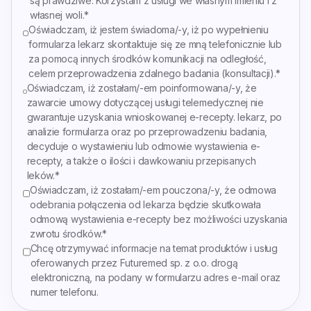
są prawdziwe. Korzystam z usługi we własnym imieniu i z
własnej woli.
*
Oświadczam, iż jestem świadoma/-y, iż po wypełnieniu
formularza Iekarz skontaktuje się ze mną telefonicznie lub
za pomocą innych środków komunikacji na odległość,
celem przeprowadzenia zdalnego badania (konsultacji).
*
Oświadczam, iż zostałam/-em poinformowana/-y, że
zawarcie umowy dotyczącej usługi telemedycznej nie
gwarantuje uzyskania wnioskowanej e-rесерty. Iekarz, po
analizie formularza oraz po przeprowadzeniu badania,
decyduje o wystawieniu lub odmowie wystawienia e-
rесерty, a także o ilości i dawkowaniu przepisanych
Ieków.
*
Oświadczam, iż zostałam/-em pouczona/-y, że odmowa
odebrania połączenia od Iekarza będzie skutkowała
odmową wystawienia e-rесерty bez możliwości uzyskania
zwrotu środków.
*
Chcę otrzymywać informacje na temat produktów i usług
oferowanych przez Futuremed sp. z o.o. drogą
elektroniczną, na podany w formularzu adres e-mail oraz
numer telefonu.