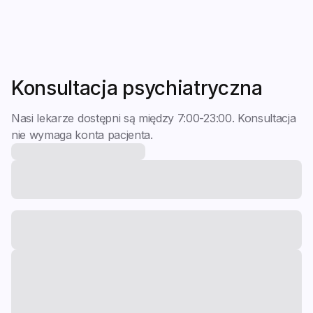
Moje dane
Konsultacja
Adres rozliczeniowy
Znajdź specjalistę
Hasło
Pomoc
Historia zamówień
Konsultacja psychiatryczna
Nasi lekarze dostępni są między 7:00-23:00. Konsultacja
nie wymaga konta pacjenta.