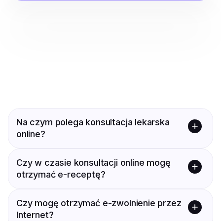
Na czym polega konsultacja lekarska
online?
Konsultacja online to rozmowa z lekarzem za
Czy w czasie konsultacji online mogę
pośrednictwem Internetu. Najczęściej w formie
otrzymać e-receptę?
formularza, czatu, rozmowy telefonicznej lub
wideorozmowy. Lekarz analizuje objawy pacjenta i
Tak, lekarz może wystawić e-receptę na
może wystawić odpowiednią dokumentację
Czy mogę otrzymać e-zwolnienie przez
podstawie wywiadu medycznego. Warunkiem jest
medyczną.
Internet?
brak przeciwwskazań zdrowotnych i medycznych