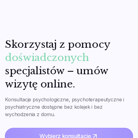
skorzystać z konsultacji, o ile masz polski PESEL.
przeprowadzi ten sam lekarz.
E-recepta może być zrealizowana wyłącznie w
polskich aptekach.
Skorzystaj z pomocy
doświadczonych
specjalistów – umów
wizytę online
.
Konsultacje psychologiczne, psychoterapeutyczne i
psychiatryczne dostępne bez kolejek i bez
wychodzenia z domu.
Wybierz konsultację