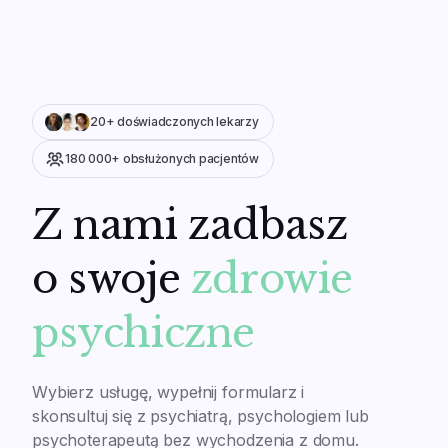
Moje dane
Konsultacja
Adres rozliczeniowy
Znajdź specjalistę
Hasło
Pomoc
Historia zamówień
20+ doświadczonych
lekarzy
180 000+ obsłużonych pacjentów
Z nami zadbasz
o swoje
zdrowie
psychiczne
Wybierz usługę, wypełnij formularz i
skonsultuj się z psychiatrą, psychologiem lub
psychoterapeutą bez wychodzenia z domu.