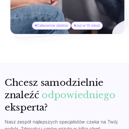
Całkowicie zdalnie
Już w 15 minut
Chcesz samodzielnie
znaleźć
odpowiedniego
eksperta?
Nasz zespół najlepszych specjalistów czeka na Twój
wybór. Zdecyduj i umów wizytę w kilka chwil.