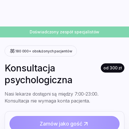
Moje dane
Konsultacja
Adres rozliczeniowy
Znajdź specjalistę
Hasło
Pomoc
Historia zamówień
Doświadczony zespół specjalistów
180 000+ obsłużonych pacjentów
Konsultacja
od
300
zł
psychologiczna
Nasi lekarze dostępni są między 7:00-23:00.
Konsultacja nie wymaga konta pacjenta.
Zamów jako gość