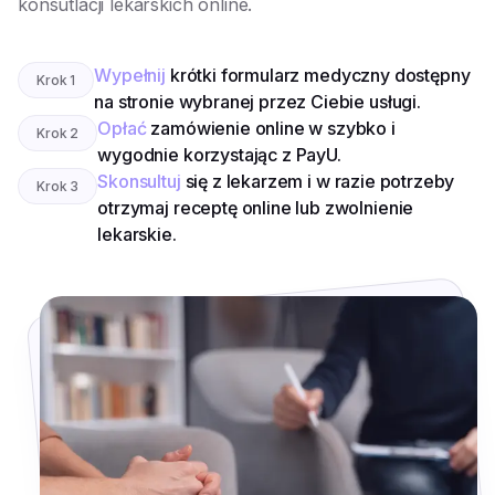
konsutlacji lekarskich online.
Wypełnij
krótki formularz medyczny dostępny
Krok
1
na stronie wybranej przez Ciebie usługi.
Opłać
zamówienie online w szybko i
Krok
2
wygodnie korzystając z PayU.
Skonsultuj
się z lekarzem i w razie potrzeby
Krok
3
otrzymaj receptę online lub zwolnienie
lekarskie.