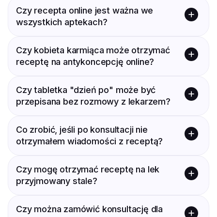
Czy recepta online jest ważna we
konieczne jest przesyłanie zdjęcia dokumentu.
wszystkich aptekach?
Weryfikacja odbywa się na podstawie podanych
danych osobowych.
Tak, e-recepty wystawione przez lekarzy są
Czy kobieta karmiąca może otrzymać
ważne w każdej aptece w Polsce. Wystarczy
receptę na antykoncepcję online?
podać czterocyfrowy kod i numer PESEL.
Tak, jednak lekarz podejmie decyzję na podstawie
Czy tabletka "dzień po" może być
formularza i szczegółów dotyczących karmienia
przepisana bez rozmowy z lekarzem?
oraz stanu zdrowia. Bezpieczeństwo pacjentki i
dziecka jest priorytetem.
Nie, nawet w przypadku formularza wymagane
Co zrobić, jeśli po konsultacji nie
jest uzupełnienie informacji medycznych. Lekarz
otrzymałem wiadomości z receptą?
musi ocenić bezpieczeństwo zastosowania środka.
W pierwszej kolejności należy sprawdzić folder
Czy mogę otrzymać receptę na lek
SPAM lub inne skrzynki pocztowe. Jeśli
przyjmowany stale?
wiadomości nie ma, warto skontaktować się z
naszą obsługą. Pomożemy w każdym takim
Tak, jeśli pacjent opisze historię leczenia i nie ma
przypadku!
Czy można zamówić konsultację dla
przeciwwskazań, lekarz może kontynuować