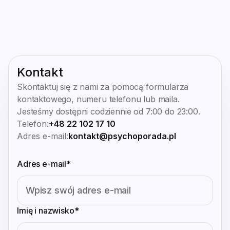
Moje dane
Konsultacja
Adres rozliczeniowy
Znajdź specjalistę
Hasło
Pomoc
Historia zamówień
Kontakt
Skontaktuj się z nami za pomocą formularza
kontaktowego, numeru telefonu lub maila.
Jesteśmy dostępni codziennie od 7:00 do 23:00.
Telefon:
+48 22 102 17 10
Adres e-mail:
kontakt@psychoporada.pl
Adres e-mail
*
Imię i nazwisko
*