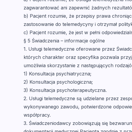
zagwarantować ani zapewnić żadnych rezultató
b) Pacjent rozumie, że przepisy prawa chronią
zastosowanie do telemedycyny i otrzymał polity
c) Pacjent rozumie, że jest w pełni odpowiedzial
§ 5 Świadczenia – informacje ogólne
1. Usługi telemedyczne oferowane przez Świadc
których charakter oraz specyfika pozwala przyj
umożliwia skorzystanie z następujących rodzaj
1) Konsultacja psychiatryczna;
2) Konsultacja psychologiczna;
3) Konsultacja psychoterapeutyczna.
2. Usługi telemedyczne są udzielane przez zes
wykonywanego zawodu, potwierdzone odpowied
współpracy.
3. Świadczeniodawcy zobowiązują się bezwarunk
dokumentacji medycznej Pacjenta zgodnie z prze