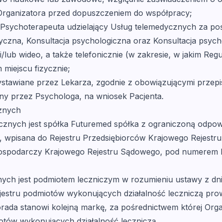
 Organizatora przed dopuszczeniem do współpracy;
 Psychoterapeuta udzielający Usług telemedycznych za po
ryczna, Konsultacja psychologiczna oraz Konsultacja psyc
/lub wideo, a także telefonicznie (w zakresie, w jakim Regu
miejscu fizycznie;
stawiane przez Lekarza, zgodnie z obowiązującymi przepi
y przez Psychologa, na wniosek Pacjenta.
cznych
ycznych jest spółka Futuremed spółka z ograniczoną odpow
207, wpisana do Rejestru Przedsiębiorców Krajowego Reje
 Gospodarczy Krajowego Rejestru Sądowego, pod numere
ych jest podmiotem leczniczym w rozumieniu ustawy z dnia 
o rejestru podmiotów wykonujących działalność leczniczą
da stanowi kolejną markę, za pośrednictwem której Orga
otów wykonujących działalność leczniczą.