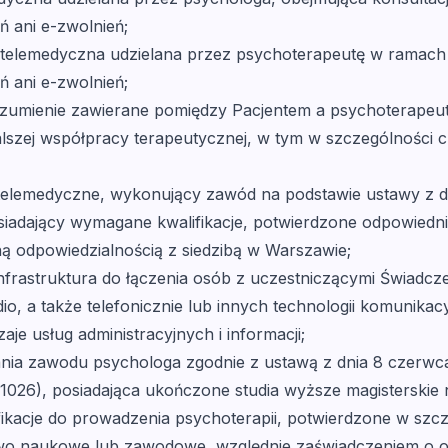
ń ani e-zwolnień;
telemedyczna udzielana przez psychoterapeutę w ramach
ń ani e-zwolnień;
zumienie zawierane pomiędzy Pacjentem a psychoterapeut
lszej współpracy terapeutycznej, w tym w szczególności c
 telemedyczne, wykonujący zawód na podstawie ustawy z dn
posiadający wymagane kwalifikacje, potwierdzone odpowied
ą odpowiedzialnością z siedzibą w Warszawie;
infrastruktura do łączenia osób z uczestniczącymi Świad
io, a także telefonicznie lub innych technologii komunika
je usług administracyjnych i informacji;
a zawodu psychologa zgodnie z ustawą z dnia 8 czerwca 
026), posiadająca ukończone studia wyższe magisterskie 
fikacje do prowadzenia psychoterapii, potwierdzone w szc
o naukowe lub zawodowe, względnie zaświadczeniem o od