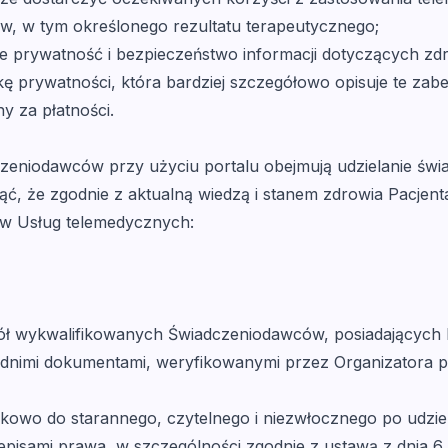
w, w tym określonego rezultatu terapeutycznego;
ce prywatność i bezpieczeństwo informacji dotyczących zd
kę prywatności, która bardziej szczegółowo opisuje te zabe
ny za płatności.
zeniodawców przy użyciu portalu obejmują udzielanie świ
ąć, że zgodnie z aktualną wiedzą i stanem zdrowia Pacjent
ów Usług telemedycznych:
pół wykwalifikowanych Świadczeniodawców, posiadających 
nimi dokumentami, weryfikowanymi przez Organizatora 
owo do starannego, czytelnego i niezwłocznego po udziel
pisami prawa, w szczególności zgodnie z ustawą z dnia 6 l