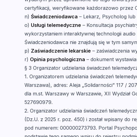
certyfikacji, weryfikowane każdorazowo przez
n)
Świadczeniodawca
– Lekarz, Psycholog lub
o)
Usługi telemedyczne
– Konsultacja psychiat
wykorzystaniem interaktywnej technologii audio i
Świadczeniodawca nie znajdują się w tym samym 
p)
Zaświadczenie lekarskie
– zaświadczenia wy
r)
Opinia psychologiczna
– dokument wystawian
§ 3 Organizator udzielania świadczeń telemedy
1. Organizatorem udzielania świadczeń telemed
Warszawa), adres: Aleja „Solidarności” 117 / 
dla m.st. Warszawy w Warszawie, XII Wydział
527690979.
2. Organizator udzielania świadczeń telemedyczn
(Dz.U. z 2025 r. poz. 450) i został wpisany d
pod numerem: 000000273793. Portal Psychopora
podstawie tego samego wpisu do rejestru podmi