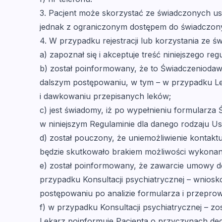
3. Pacjent może skorzystać ze świadczonych usłu
jednak z ograniczonym dostępem do świadczony
4. W przypadku rejestracji lub korzystania ze ś
a) zapoznał się i akceptuje treść niniejszego reg
b) został poinformowany, że to Świadczeniodawc
dalszym postępowaniu, w tym – w przypadku Leka
i dawkowaniu przepisanych leków;
c) jest świadomy, iż po wypełnieniu formularz
w niniejszym Regulaminie dla danego rodzaju Us
d) został pouczony, że uniemożliwienie kontak
będzie skutkowało brakiem możliwości wykonania
e) został poinformowany, że zawarcie umowy do
przypadku Konsultacji psychiatrycznej – wniosk
postępowaniu po analizie formularza i przeprow
f) w przypadku Konsultacji psychiatrycznej – 
Lekarz poinformuje Pacjenta o przyczynach dec