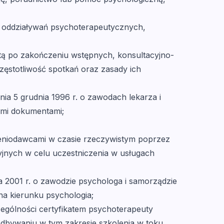
 oddziaływań psychoterapeutycznych,
ą po zakończeniu wstępnych, konsultacyjno-
zęstotliwość spotkań oraz zasady ich
ia 5 grudnia 1996 r. o zawodach lekarza i
nimi dokumentami;
czeniodawcami w czasie rzeczywistym poprzez
cyjnych w celu uczestniczenia w usługach
2001 r. o zawodzie psychologa i samorządzie
na kierunku psychologia;
zególności certyfikatem psychoterapeuty
bywaniu w tym zakresie szkolenia w toku