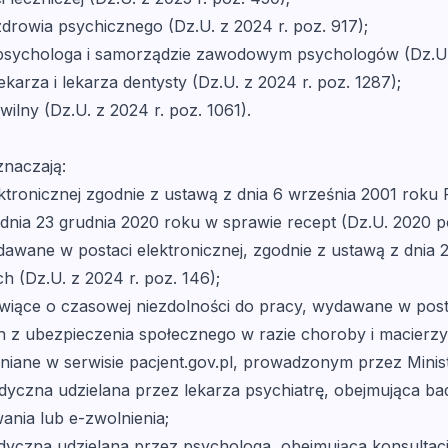
zdrowia psychicznego (Dz.U. z 2024 r. poz. 917);
 psychologa i samorządzie zawodowym psychologów (Dz.U. 
karza i lekarza dentysty (Dz.U. z 2024 r. poz. 1287);
wilny (Dz.U. z 2024 r. poz. 1061).
znaczają:
tronicznej zgodnie z ustawą z dnia 6 września 2001 roku P
dnia 23 grudnia 2020 roku w sprawie recept (Dz.U. 2020 p
dawane w postaci elektronicznej, zgodnie z ustawą z dnia 
 (Dz.U. z 2024 r. poz. 146);
wiące o czasowej niezdolności do pracy, wydawane w postac
z ubezpieczenia społecznego w razie choroby i macierzyńs
niane w serwisie pacjent.gov.pl, prowadzonym przez Mini
dyczna udzielana przez lekarza psychiatrę, obejmująca ba
ania lub e-zwolnienia;
dyczna udzielana przez psychologa, obejmująca konsultac