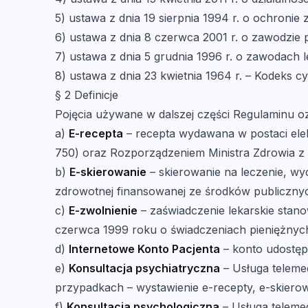
5) ustawa z dnia 19 sierpnia 1994 r. o ochronie 
6) ustawa z dnia 8 czerwca 2001 r. o zawodzie
7) ustawa z dnia 5 grudnia 1996 r. o zawodach le
8) ustawa z dnia 23 kwietnia 1964 r. – Kodeks cy
§ 2 Definicje
Pojęcia używane w dalszej części Regulaminu o
a)
E-recepta
– recepta wydawana w postaci elek
750) oraz Rozporządzeniem Ministra Zdrowia z 
b)
E-skierowanie
– skierowanie na leczenie, wy
zdrowotnej finansowanej ze środków publicznych
c)
E-zwolnienie
– zaświadczenie lekarskie stano
czerwca 1999 roku o świadczeniach pieniężnych 
d)
Internetowe Konto Pacjenta
– konto udostęp
e)
Konsultacja psychiatryczna
– Usługa teleme
przypadkach – wystawienie e-recepty, e-skierow
f)
Konsultacja psychologiczna
– Usługa teleme