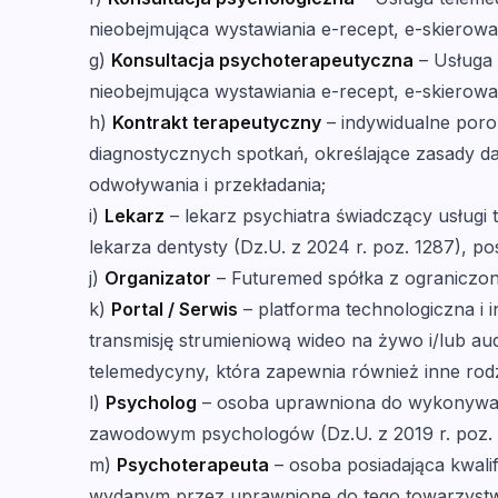
nieobejmująca wystawiania e-recept, e-skierowa
g)
Konsultacja psychoterapeutyczna
– Usługa 
nieobejmująca wystawiania e-recept, e-skierowa
h)
Kontrakt terapeutyczny
– indywidualne poro
diagnostycznych spotkań, określające zasady da
odwoływania i przekładania;
i)
Lekarz
– lekarz psychiatra świadczący usługi
lekarza dentysty (Dz.U. z 2024 r. poz. 1287), 
j)
Organizator
– Futuremed spółka z ograniczon
k)
Portal / Serwis
– platforma technologiczna i 
transmisję strumieniową wideo na żywo i/lub aud
telemedycyny, która zapewnia również inne rodza
l)
Psycholog
– osoba uprawniona do wykonywani
zawodowym psychologów (Dz.U. z 2019 r. poz. 1
m)
Psychoterapeuta
– osoba posiadająca kwali
wydanym przez uprawnione do tego towarzystw