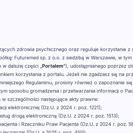
acja
Znajdź specjalistę
Pomoc
czących zdrowia psychicznego oraz reguluje korzystanie z 
ółkę: Futuremed sp. z o.o. z siedzibą w Warszawie, w tym
w dalszej części „
Portalem
”), udostępnianego poprzez st
nkiem korzystania z portalu. Jeżeli nie zgadzasz się na p
d niniejszego Regulaminu, prosimy również o zapoznanie się
 tym sposobu gromadzenia i przetwarzania informacji o Pac
ą w szczególności następujące akty prawne:
ji elektronicznej (Dz.U. z 2024 r. poz. 1221);
usług drogą elektroniczną (Dz.U. z 2024 r. poz. 1513);
pacjenta i Rzeczniku Praw Pacjenta (Dz.U. z 2024 r. poz. 58
i leczniczej (Dz.U. z 2025 r. poz. 450);