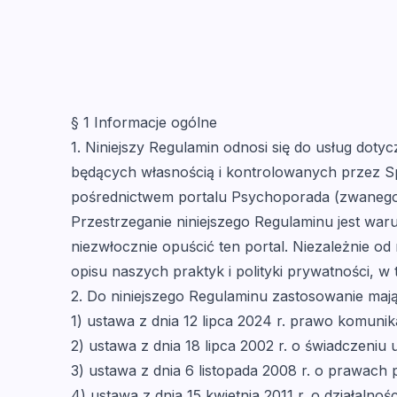
Konsult
§ 1 Informacje ogólne
1. Niniejszy Regulamin odnosi się do usług doty
będących własnością i kontrolowanych przez Sp
pośrednictwem portalu Psychoporada (zwanego 
Przestrzeganie niniejszego Regulaminu jest waru
niezwłocznie opuścić ten portal. Niezależnie o
opisu naszych praktyk i polityki prywatności, w
2. Do niniejszego Regulaminu zastosowanie maj
1) ustawa z dnia 12 lipca 2024 r. prawo komunikac
2) ustawa z dnia 18 lipca 2002 r. o świadczeniu 
3) ustawa z dnia 6 listopada 2008 r. o prawach 
4) ustawa z dnia 15 kwietnia 2011 r. o działalnośc