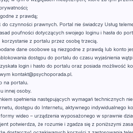
 prywatności;
zgodne z prawdą;
ość do czynności prawnych. Portal nie świadczy Usług tele
sad poufności dotyczących swojego loginu i hasła do portalu
orzystanie z portalu przez osobę trzecią.
podane dane osobowe są niezgodne z prawdą lub konto jes
blokowania dostępu do portalu do czasu wyjaśnienia wątpl
zyskała login i hasło do portalu oraz posiada możliwość ko
lowym kontakt@psychoporada.pl.
o na portalu.
iu innej osoby.
runkiem spełnienia następujących wymagań technicznych ni
rnetu, dostępu do Internetu, aktywnego indywidualnego kont
formy wideo – urządzenia wyposażonego w sprawnie dział
jent potwierdza, że rozumie i zgadza się z poniższymi zasa
że dostarczyć oczekiwanych korzyści z zastosowania tele