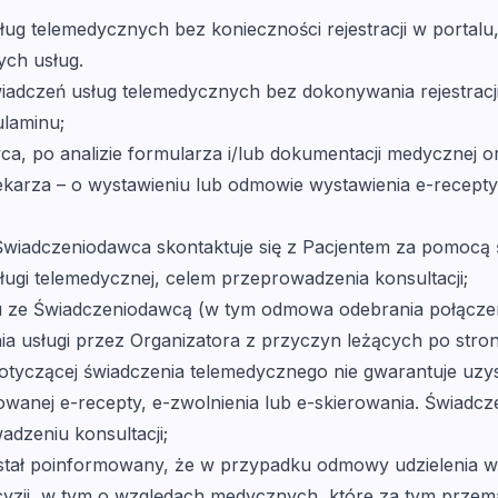
g telemedycznych bez konieczności rejestracji w portalu, n
ch usług.
wiadczeń usług telemedycznych bez dokonywania rejestracji,
ulaminu;
a, po analizie formularza i/lub dokumentacji medycznej o
rza – o wystawieniu lub odmowie wystawienia e-recepty, e
a Świadczeniodawca skontaktuje się z Pacjentem za pomoc
ługi telemedycznej, celem przeprowadzenia konsultacji;
tu ze Świadczeniodawcą (w tym odmowa odebrania połączeni
 usługi przez Organizatora z przyczyn leżących po stroni
tyczącej świadczenia telemedycznego nie gwarantuje uzys
owanej e-recepty, e-zwolnienia lub e-skierowania. Świadc
adzeniu konsultacji;
został poinformowany, że w przypadku odmowy udzielenia 
yzji, w tym o względach medycznych, które za tym przema