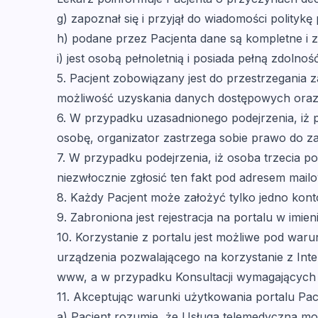
g) zapoznał się i przyjął do wiadomości politykę
h) podane przez Pacjenta dane są kompletne i 
i) jest osobą pełnoletnią i posiada pełną zdoln
5. Pacjent zobowiązany jest do przestrzegania za
możliwość uzyskania danych dostępowych oraz k
6. W przypadku uzasadnionego podejrzenia, iż 
osobę, organizator zastrzega sobie prawo do za
7. W przypadku podejrzenia, iż osoba trzecia po
niezwłocznie zgłosić ten fakt pod adresem mai
8. Każdy Pacjent może założyć tylko jedno kont
9. Zabroniona jest rejestracja na portalu w imien
10. Korzystanie z portalu jest możliwe pod wa
urządzenia pozwalającego na korzystanie z Inte
www, a w przypadku Konsultacji wymagających 
11. Akceptując warunki użytkowania portalu Pac
a) Pacjent rozumie, że Usługa telemedyczna mo